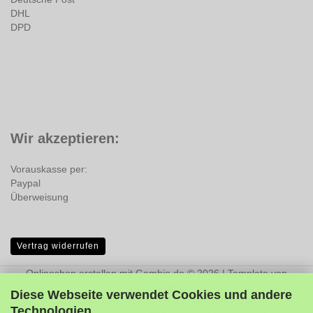
DHL
DPD
Wir akzeptieren:
Vorauskasse per:
Paypal
Überweisung
Vertrag widerrufen
Onlineshop erstellen
mit Gambio.de © 2026 | Template von
JungCreative
.
Diese Webseite verwendet Cookies und andere
Alle Preise inkl. MwSt. & zzgl. Versandkosten
Technologien