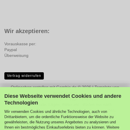
Wir akzeptieren:
Vorauskasse per:
Paypal
Überweisung
Vertrag widerrufen
Onlineshop erstellen
mit Gambio.de © 2026 | Template von
JungCreative
.
Diese Webseite verwendet Cookies und andere
Alle Preise inkl. MwSt. & zzgl. Versandkosten
Technologien
Grafiken, Texte, Logos, Bilder etc., dürfen nur nach
schriftlicher Genehmigung durch MPL heruntergeladen,
Wir verwenden Cookies und ähnliche Technologien, auch von
vervielfältigt, kopiert, geändert, veröffentlicht, versendet,
Drittanbietern, um die ordentliche Funktionsweise der Website zu
übertragen oder in sonstiger Form genutzt werden. Die
gewährleisten, die Nutzung unseres Angebotes zu analysieren und
Ihnen ein bestmögliches Einkaufserlebnis bieten zu können. Weitere
unberechtigte Verwendung kann zu